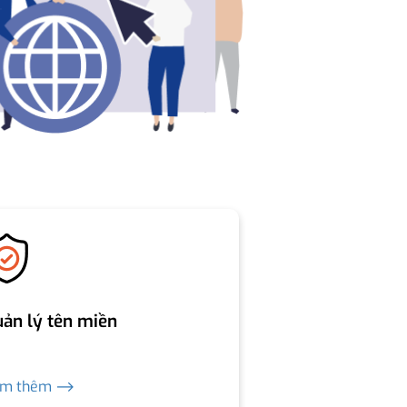
ản lý tên miền
em thêm ⟶