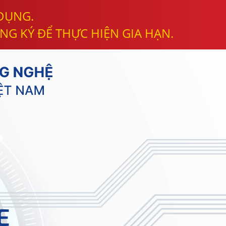
 DỤNG.
NG KÝ ĐỂ THỰC HIỆN GIA HẠN.
E