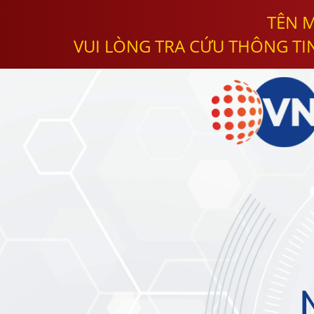
TÊN M
VUI LÒNG TRA CỨU THÔNG TI