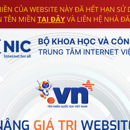
IỀN CỦA WEBSITE NÀY ĐÃ HẾT HẠN SỬ
N TÊN MIỀN
TẠI ĐÂY
VÀ LIÊN HỆ NHÀ ĐĂ
NÂNG
GIÁ TRỊ
WEBSIT