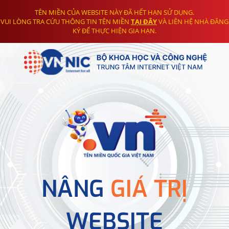
TÊN MIỀN CỦA WEBSITE NÀY ĐÃ HẾT HẠN SỬ DỤNG.
VUI LÒNG TRA CỨU THÔNG TIN TÊN MIỀN
TẠI ĐÂY
VÀ LIÊN HỆ NHÀ ĐĂNG
KÝ ĐỂ THỰC HIỆN GIA HẠN.
NÂNG
GIÁ TRỊ
WEBSITE